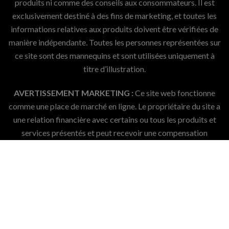
produits ni comme des conseils aux consommateurs. Il est
exclusivement destiné à des fins de marketing, et toutes les
informations relatives aux produits doivent être vérifiées de
manière indépendante. Toutes les personnes représentées sur
ce site sont des mannequins et sont utilisées uniquement à
titre d’illustration.
AVERTISSEMENT MARKETING :
Ce site web fonctionne
comme une place de marché en ligne. Le propriétaire du site a
une relation financière avec certains ou tous les produits et
services présentés et peut recevoir une compensation
lorsqu’un contact qualifié est généré par l’interaction d’un
utilisateur. Cette compensation n’influence pas le contenu, les
sujets ou les produits affichés. Toutes les affirmations
concernant Matsato doivent être vérifiées auprès du
fabricant ou du vendeur avant toute décision d’achat.
© 2026 Tous droits réservés